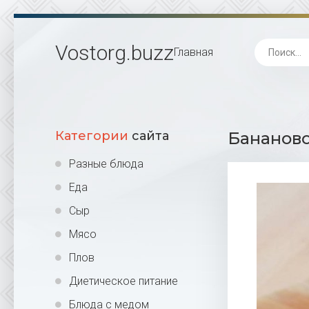
Vostorg
.buzz
Главная
Категории
сайта
Бананово
Разные блюда
Еда
Сыр
Мясо
Плов
Диетическое питание
Блюда с медом