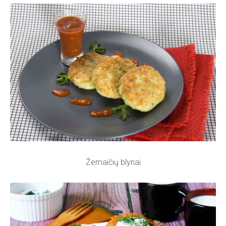
Žemaičių blynai