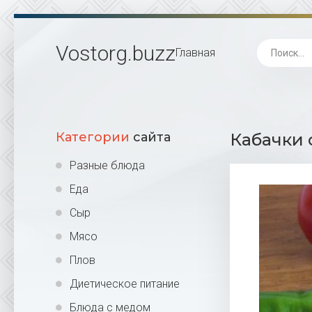
Vostorg
.buzz
Главная
Категории
сайта
Кабачки 
Разные блюда
Еда
Сыр
Мясо
Плов
Диетическое питание
Блюда с медом