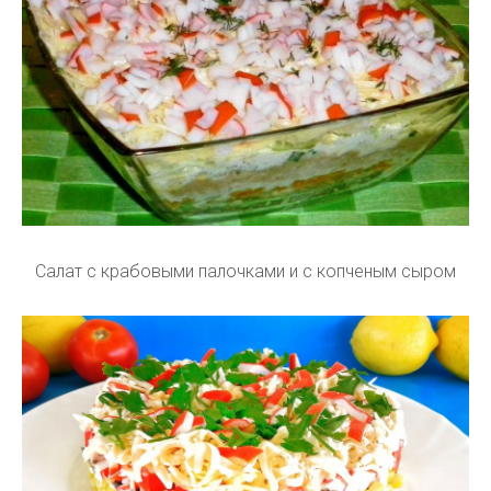
Салат с крабовыми палочками и с копченым сыром