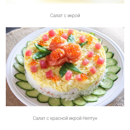
Салат с икрой
Салат с красной икрой Нептун