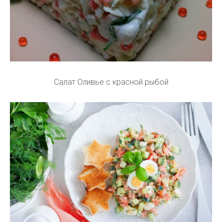
Салат Оливье с красной рыбой