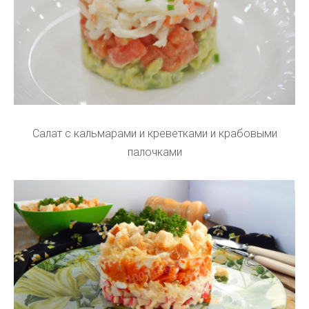
Салат с кальмарами и креветками и крабовыми
палочками