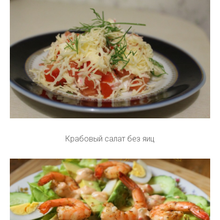
Крабовый салат без яиц