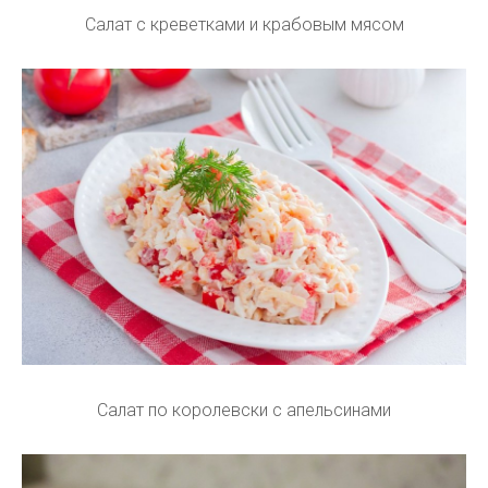
Салат с креветками и крабовым мясом
Салат по королевски с апельсинами