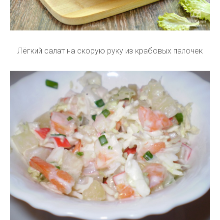
Лёгкий салат на скорую руку из крабовых палочек