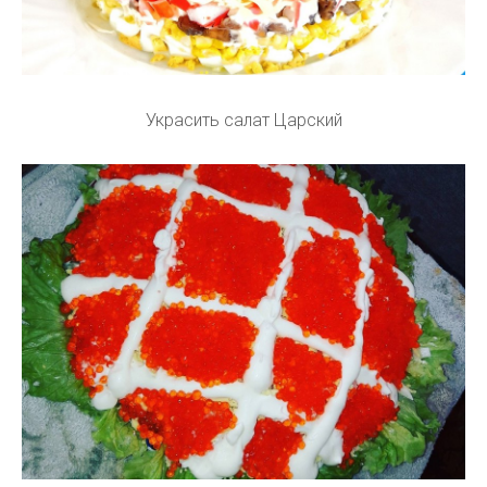
Украсить салат Царский