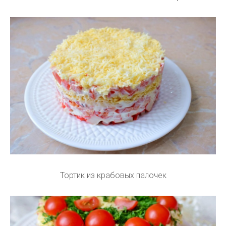
Тортик из крабовых палочек