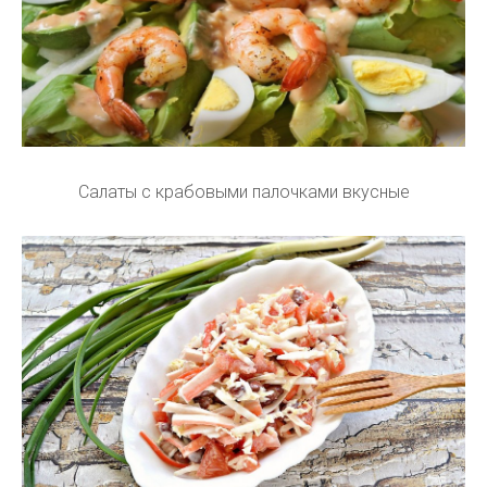
Салаты с крабовыми палочками вкусные