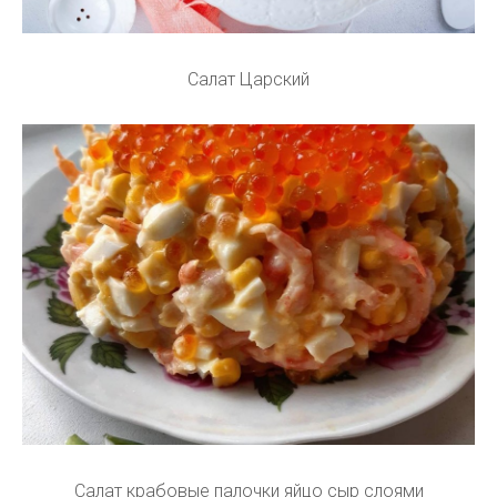
Салат Царский
Салат крабовые палочки яйцо сыр слоями