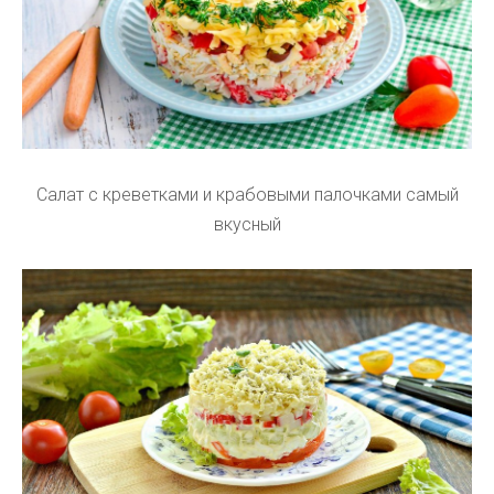
Салат с креветками и крабовыми палочками самый
вкусный