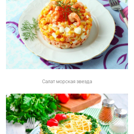
Салат морская звезда