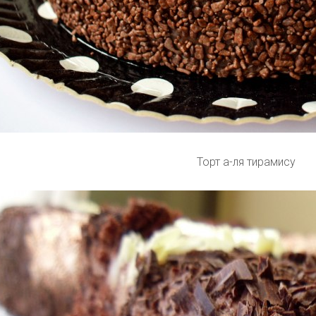
Торт а-ля тирамису