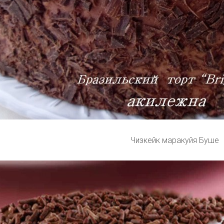
Чизкейк маракуйя Буше