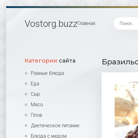
Vostorg
.buzz
Главная
Категории
сайта
Бразильс
Разные блюда
Еда
Сыр
Мясо
Плов
Диетическое питание
Блюда с медом