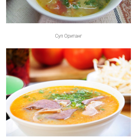
Суп Оританг