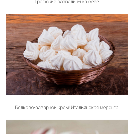
Графские развалины из безе
Белково-заварной крем! Итальянская меренга!