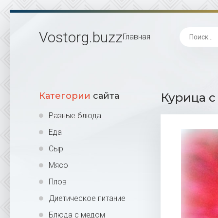
Vostorg
.buzz
Главная
Категории
сайта
Курица с
Разные блюда
Еда
Сыр
Мясо
Плов
Диетическое питание
Блюда с медом