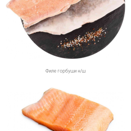
Филе горбуши н/ш