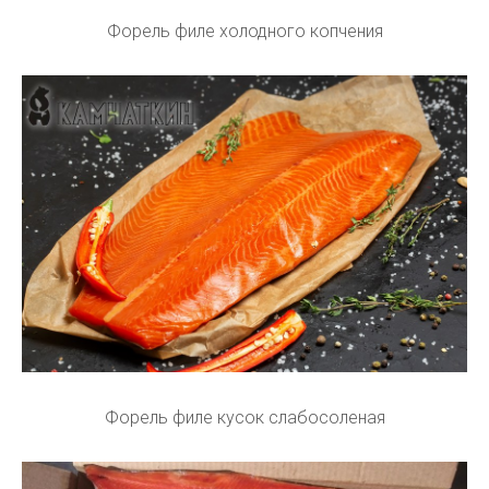
Форель филе холодного копчения
Форель филе кусок слабосоленая