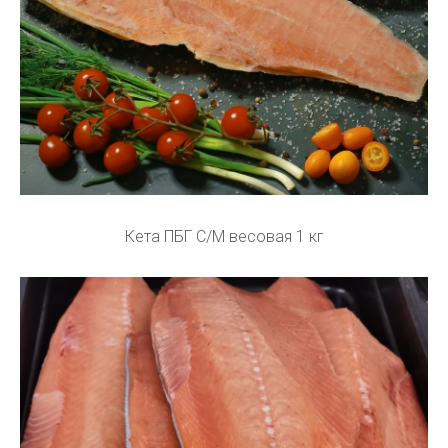
Кета ПБГ С/М весовая 1 кг