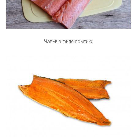
Чавыча филе ломтики