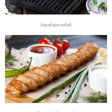
Харабара кебаб