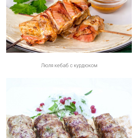
Люля кебаб с курдюком