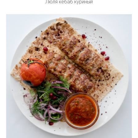
Люля кебаб куриный