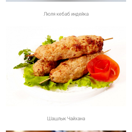
Люля кебаб индейка
Шашлык Чайхана