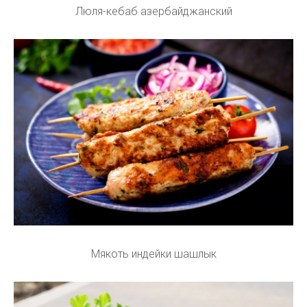
Люля-кебаб азербайджанский
Мякоть индейки шашлык