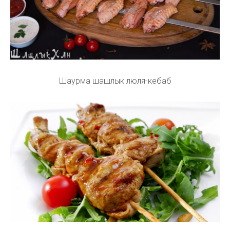
Шаурма шашлык люля-кебаб