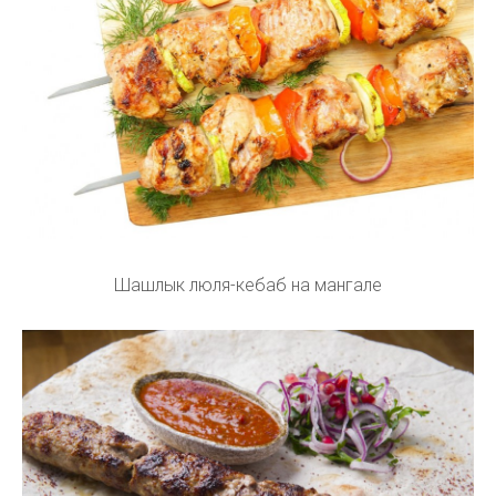
Шашлык люля-кебаб на мангале