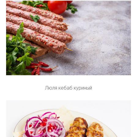
Люля кебаб куриный