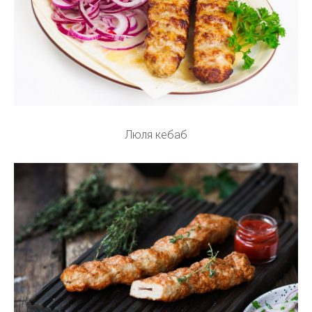
Люля кебаб