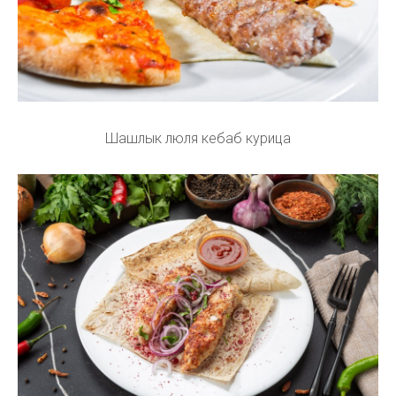
Шашлык люля кебаб курица