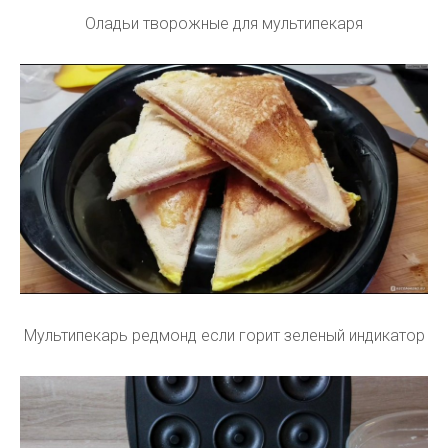
Оладьи творожные для мультипекаря
Мультипекарь редмонд если горит зеленый индикатор