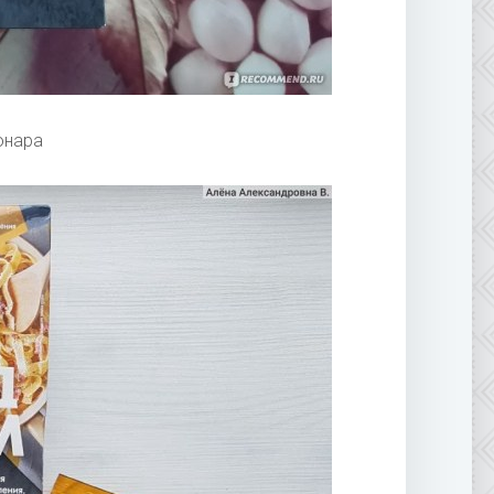
онара