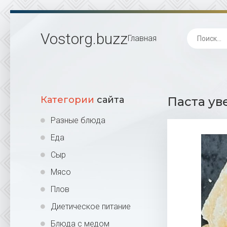
Vostorg
.buzz
Главная
Категории
сайта
Паста ув
Разные блюда
Еда
Сыр
Мясо
Плов
Диетическое питание
Блюда с медом