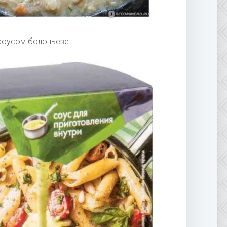
 соусом болоньезе