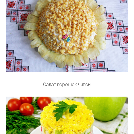
Салат горошек чипсы