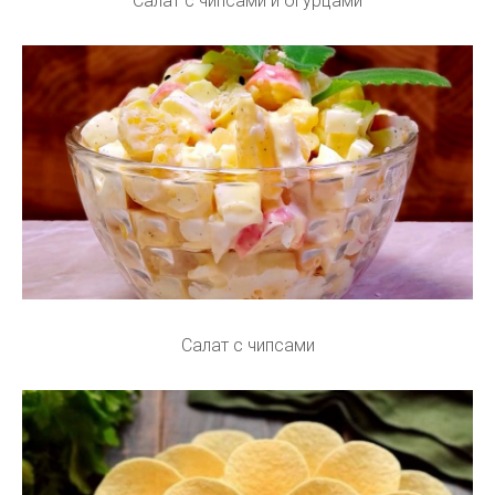
Салат с чипсами и огурцами
Салат с чипсами