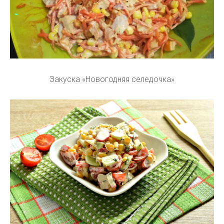
Закуска «Новогодняя селедочка»