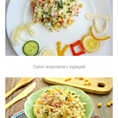
Салат морковча с курицей