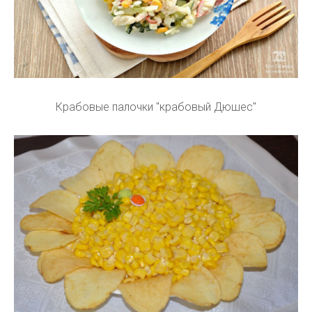
Крабовые палочки "крабовый Дюшес"