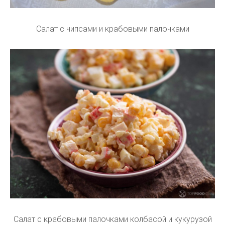
Салат с чипсами и крабовыми палочками
Салат с крабовыми палочками колбасой и кукурузой