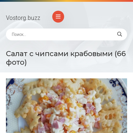
Vostorg
.buzz
Салат с чипсами крабовыми (66
фото)