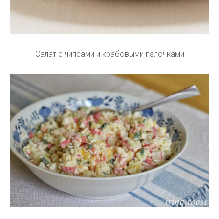
Салат с чипсами и крабовыми палочками