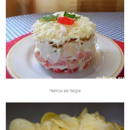
Чипсы из пюре