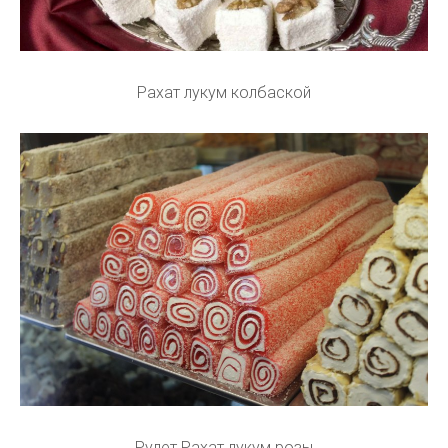
Рахат лукум колбаской
Рулет Рахат лукум розы