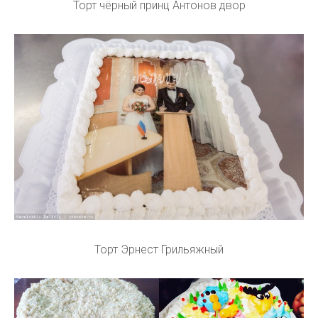
Торт чёрный принц Антонов двор
Торт Эрнест Грильяжный