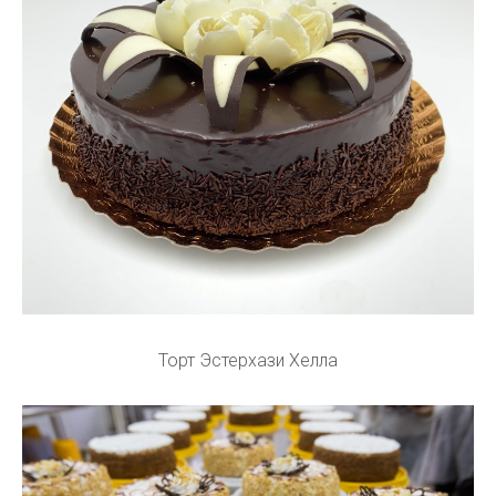
Торт Эстерхази Хелла