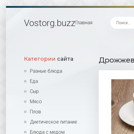
Vostorg
.buzz
Главная
Категории
сайта
Дрожжево
Разные блюда
Еда
Сыр
Мясо
Плов
Диетическое питание
Блюда с медом