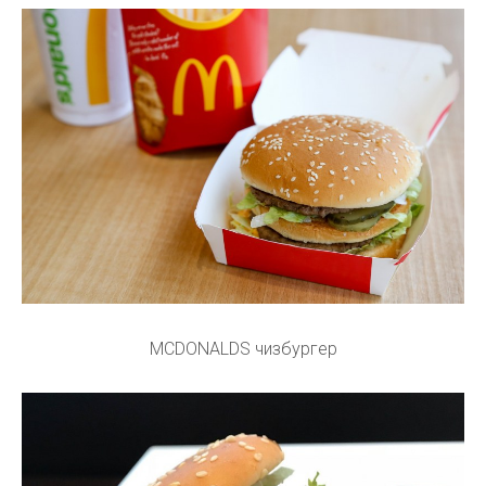
MCDONALDS чизбургер