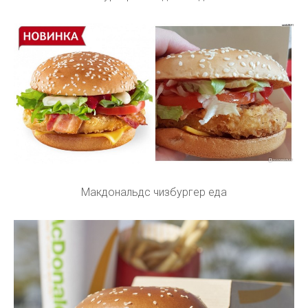
Макдональдс чизбургер еда