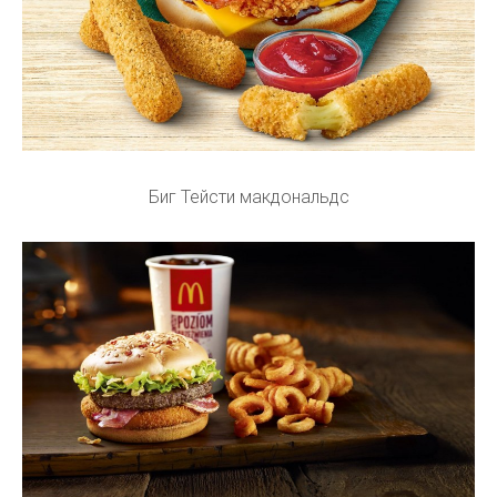
Биг Тейсти макдональдс