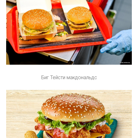
Биг Тейсти макдональдс