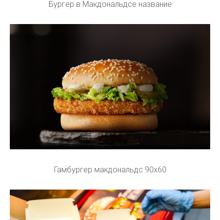
Бургер в Макдональдсе название
Гамбургер макдональдс 90x60