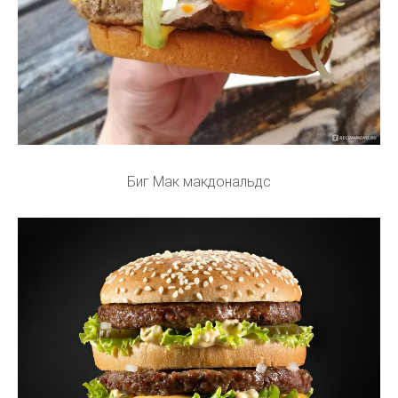
Биг Мак макдональдс