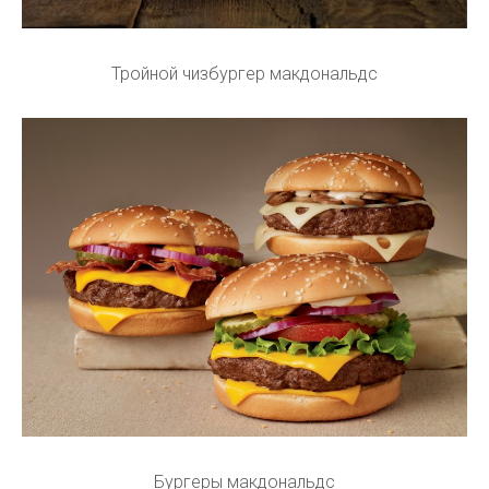
Тройной чизбургер макдональдс
Бургеры макдональдс