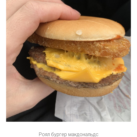
Роял бургер макдональдс