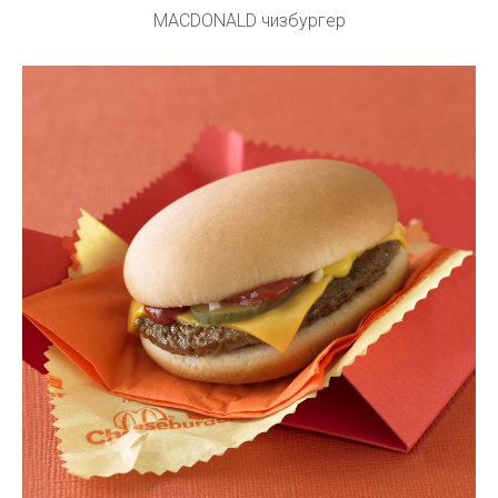
MACDONALD чизбургер