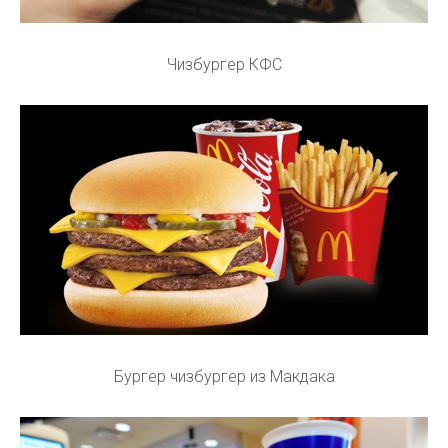
Чизбургер КФС
Бургер чизбургер из Макдака