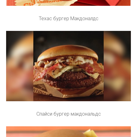
Техас бургер Макдоналдс
Спайси бургер макдональдс