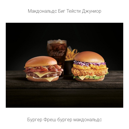
Макдональдс Биг Тейсти Джуниор
Бургер Фреш бургер макдональдс