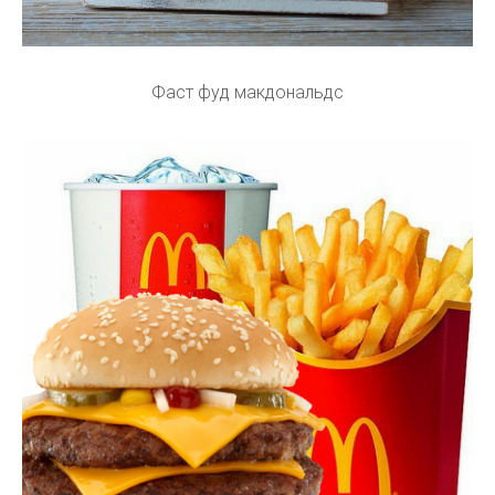
Фаст фуд макдональдс