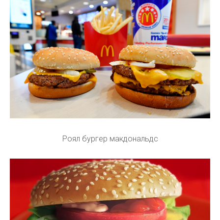
Роял бургер макдональдс