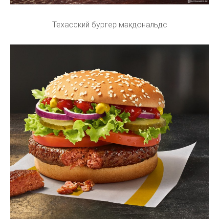
Техасский бургер макдональдс