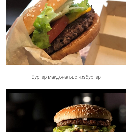
Бургер макдональдс чизбургер