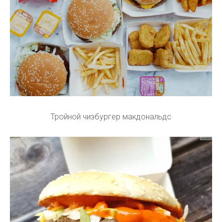
Тройной чизбургер макдональдс