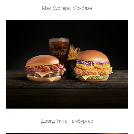
Мак бургеры Монблан
Дэвид Уиппл гамбургер