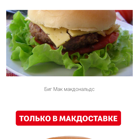
Биг Мак макдональдс