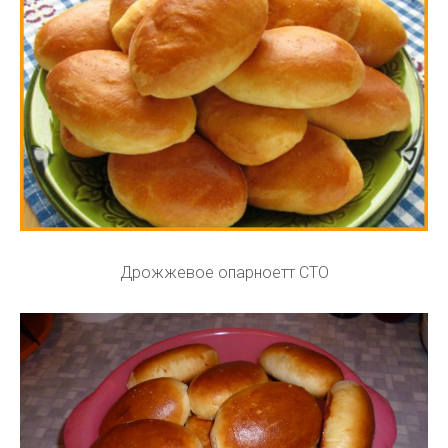
Дрожжевое опарноетт СТО