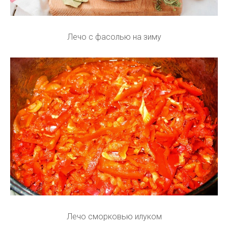
Лечо с фасолью на зиму
Лечо сморковью илуком