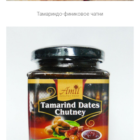
Тамариндо-финиковое чатни