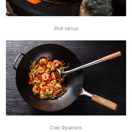
Wok лапша
Стир Фрай вок