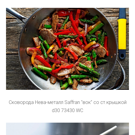
Сковорода Нева-металл Saffran "вок" со ст.крышкой
d30 73430 WC