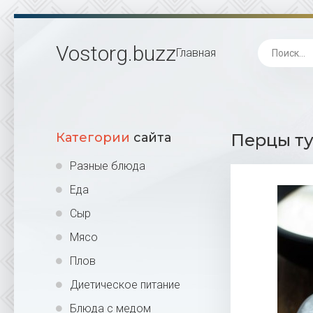
Vostorg
.buzz
Главная
Категории
сайта
Перцы ту
Разные блюда
Еда
Сыр
Мясо
Плов
Диетическое питание
Блюда с медом