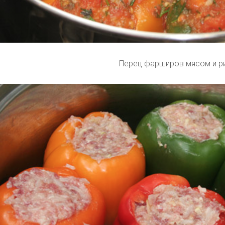
Перец фарширов мясом и р