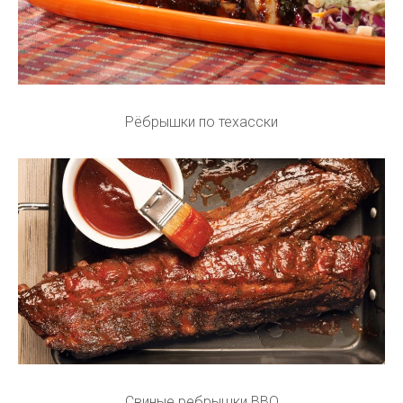
Рёбрышки по техасски
Свиные ребрышки BBQ