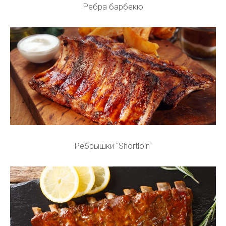
Ребра барбекю
Ребрышки "Shortloin"