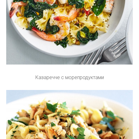
Казаречче с морепродуктами