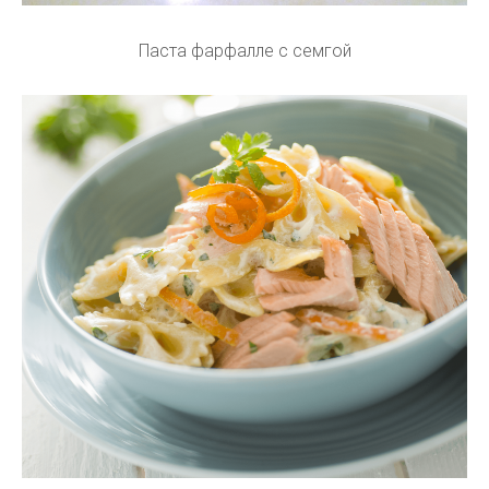
Паста фарфалле с семгой