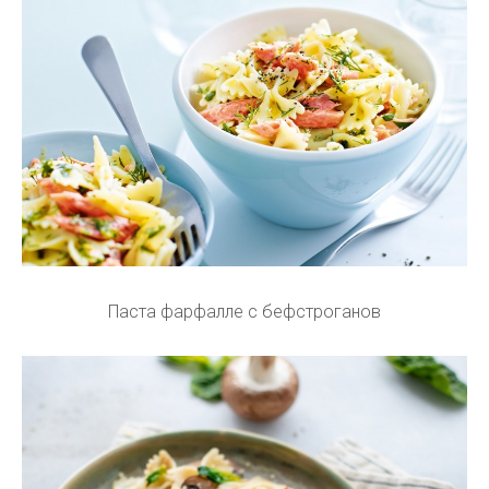
Паста фарфалле с бефстроганов