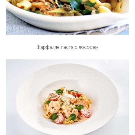
Фарфалле паста с лососем