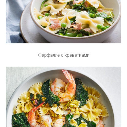
Фарфалле с креветками