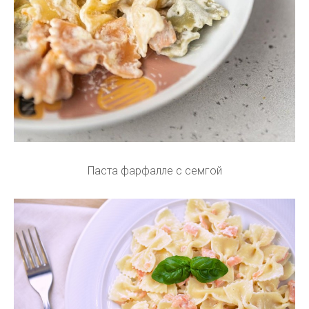
Паста фарфалле с семгой