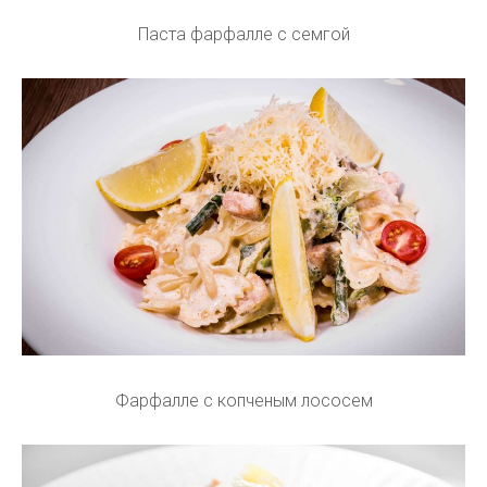
Паста фарфалле с семгой
Фарфалле с копченым лососем