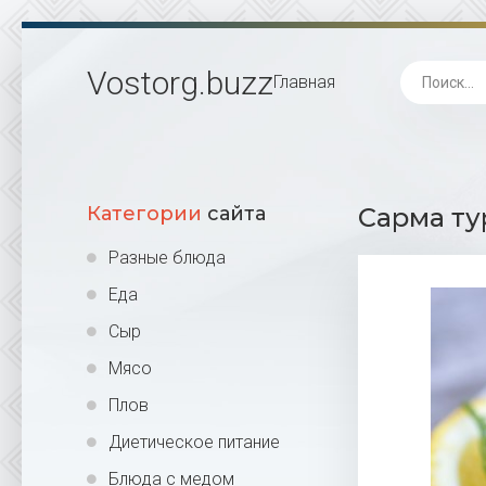
Vostorg
.buzz
Главная
Категории
сайта
Сарма ту
Разные блюда
Еда
Сыр
Мясо
Плов
Диетическое питание
Блюда с медом