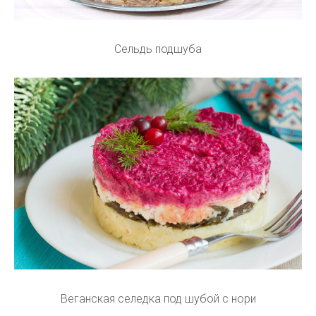
Сельдь подшуба
Веганская селедка под шубой с нори