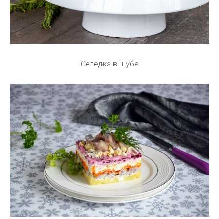
Селедка в шубе