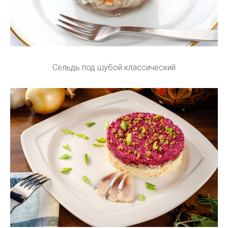
Сельдь под шубой классический