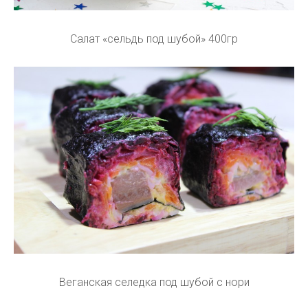
Салат «сельдь под шубой» 400гр
Веганская селедка под шубой с нори