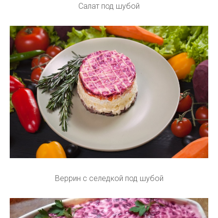
Салат под шубой
Веррин с селедкой под шубой