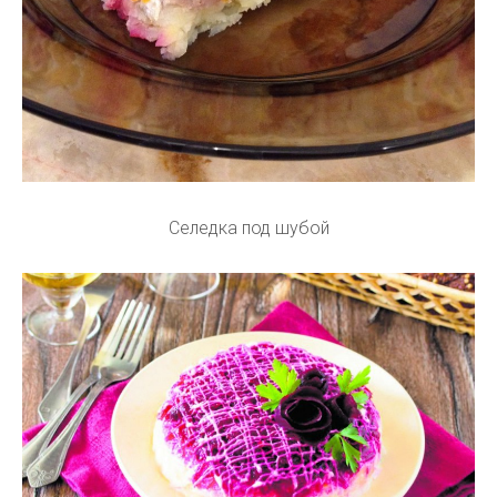
Селедка под шубой