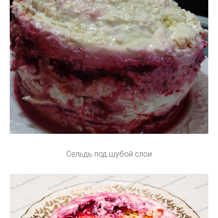
Сельдь под шубой слои