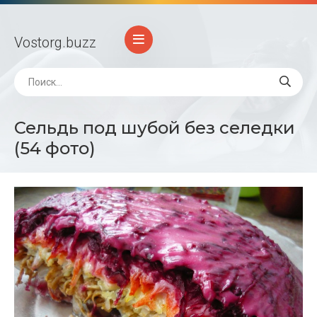
Vostorg
.buzz
Сельдь под шубой без селедки
(54 фото)