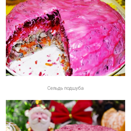
Сельдь подшуба