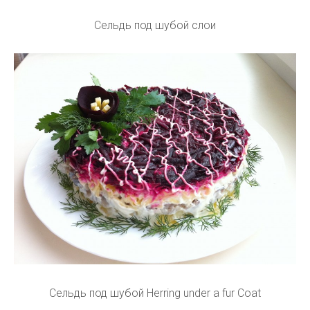
Сельдь под шубой слои
Сельдь под шубой Herring under a fur Coat