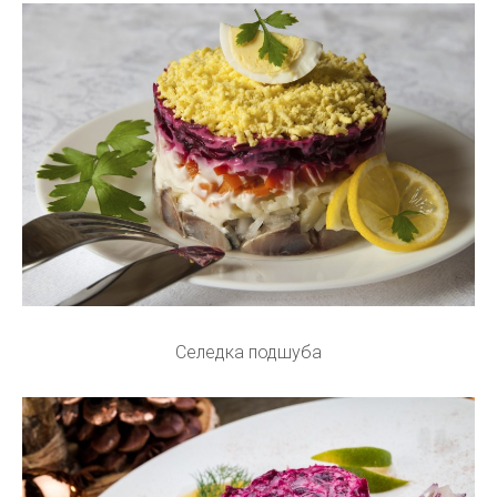
Селедка подшуба