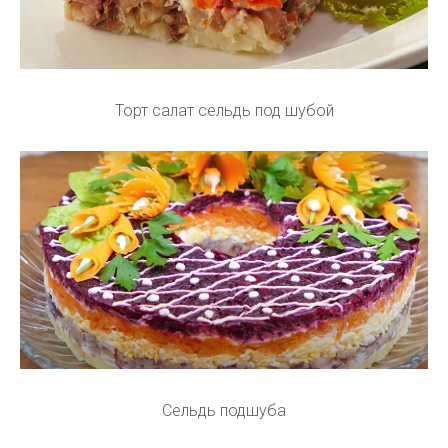
Торт салат сельдь под шубой
Сельдь подшуба