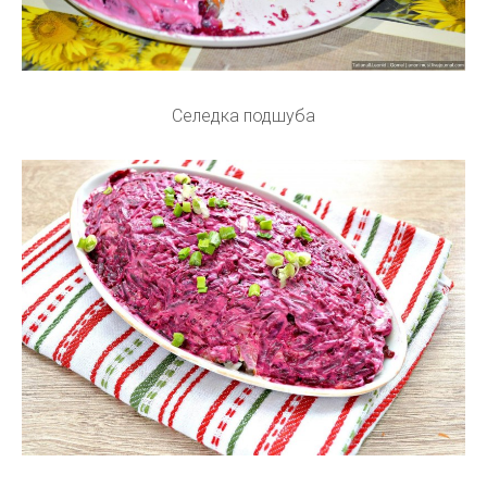
Селедка подшуба