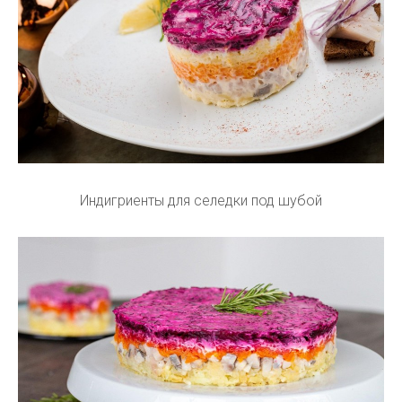
Индигриенты для селедки под шубой