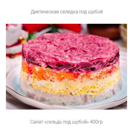
Диетическая селедка под шубой
Салат «сельдь под шубой» 400гр