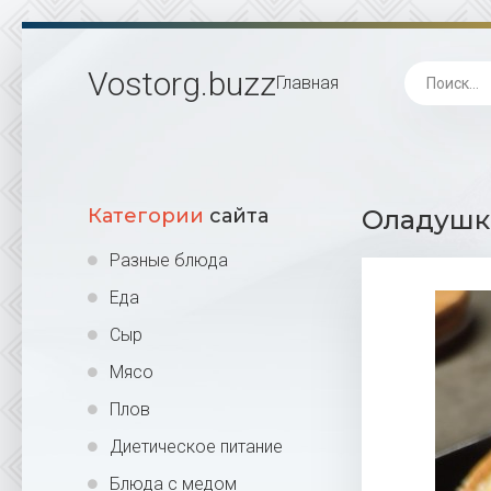
Vostorg
.buzz
Главная
Категории
сайта
Оладушки
Разные блюда
Еда
Сыр
Мясо
Плов
Диетическое питание
Блюда с медом