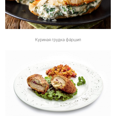
Куриная грудка фа́ршип