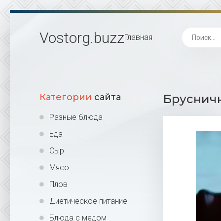
Vostorg
.buzz
Главная
Категории
сайта
Брусничн
Разные блюда
Еда
Сыр
Мясо
Плов
Диетическое питание
Блюда с медом