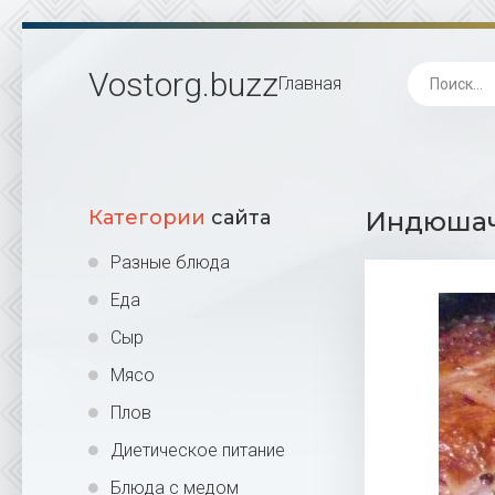
Vostorg
.buzz
Главная
Категории
сайта
Индюшачь
Разные блюда
Еда
Сыр
Мясо
Плов
Диетическое питание
Блюда с медом