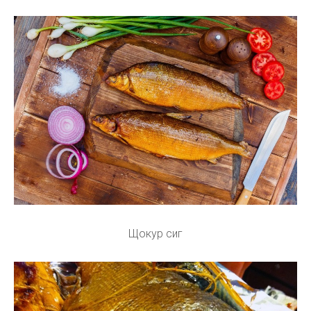
Щокур сиг