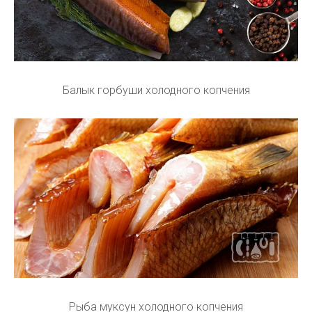
Балык горбуши холодного копчения
Рыба муксун холодного копчения