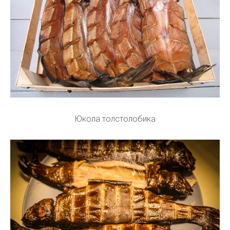
Юкола толстолобика