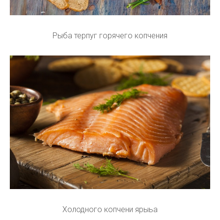
Рыба терпуг горячего копчения
Холодного копчени ярыьа