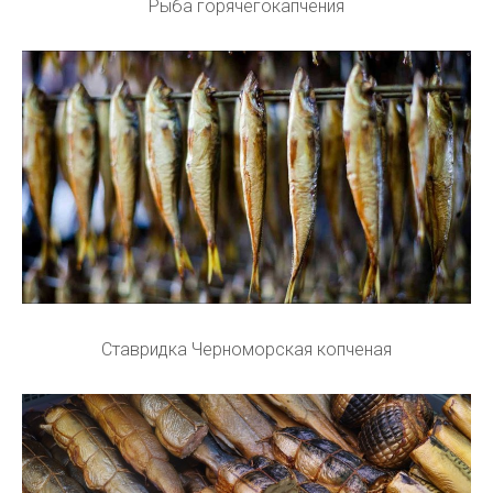
Рыба горячегокапчения
Ставридка Черноморская копченая