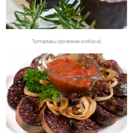
Тултармăш (кровяная колбаса)