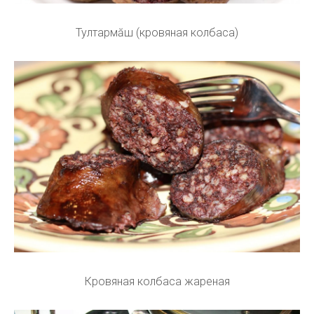
Тултармăш (кровяная колбаса)
Кровяная колбаса жареная