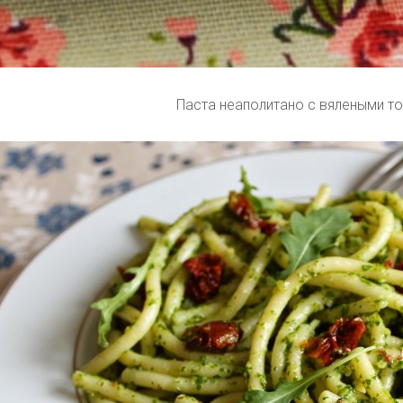
Паста неаполитано с вялеными т