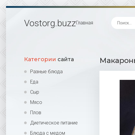
Vostorg
.buzz
Главная
Категории
сайта
Макароны
Разные блюда
Еда
Сыр
Мясо
Плов
Диетическое питание
Блюда с медом