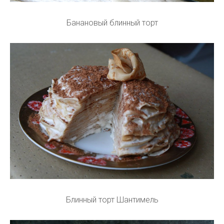
Банановый блинный торт
Блинный торт Шантимель