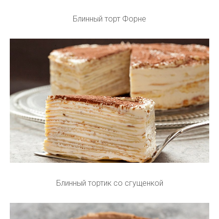
Блинный торт Форне
Блинный тортик со сгущенкой