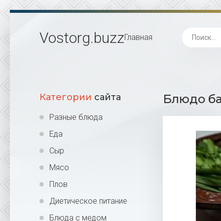
Vostorg
.buzz
Главная
Категории
сайта
Блюдо ба
Разные блюда
Еда
Сыр
Мясо
Плов
Диетическое питание
Блюда с медом