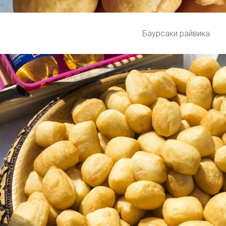
Баурсаки райвика