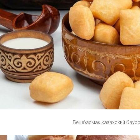
Бешбармак казахский баур