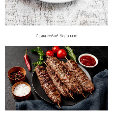
Люля кебаб баранина