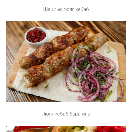
Шашлык люля кебаб
Люля кебаб баранина