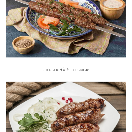
Люля кебаб говяжий