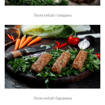
Люля кебаб говядина
Люля кебаб баранина