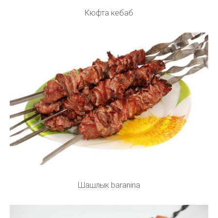
Кюфта кебаб
Шашлык baranina