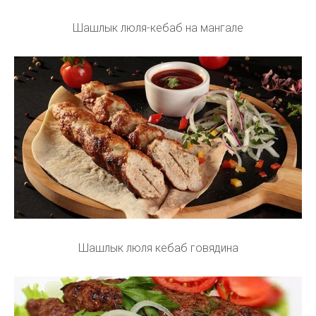
Шашлык люля-кебаб на мангале
Шашлык люля кебаб говядина