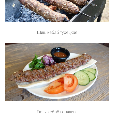
Шиш кебаб турецкая
Люля кебаб говядина