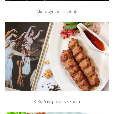
Митстоун люля кебаб
Кебаб из раковых хвост