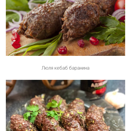
Люля кебаб баранина