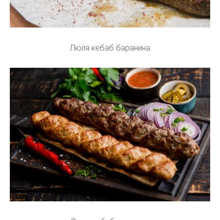
Люля кебаб баранина