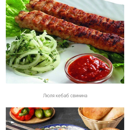
Люля кебаб свинина