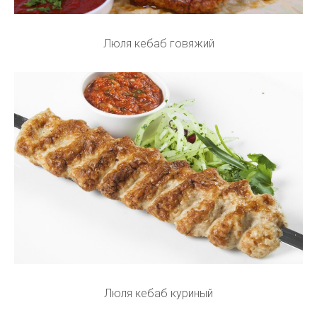
Люля кебаб говяжий
Люля кебаб куриный