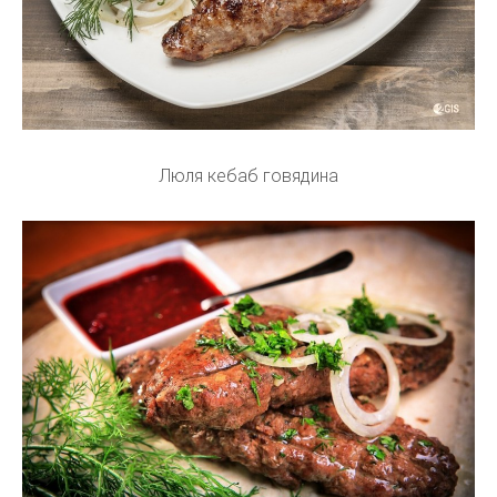
Люля кебаб говядина