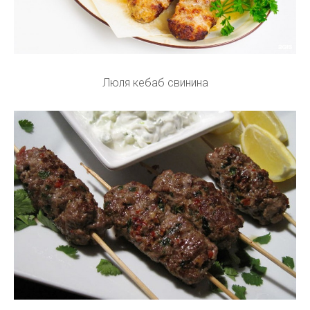
Люля кебаб свинина