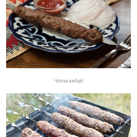
Чопча кебаб