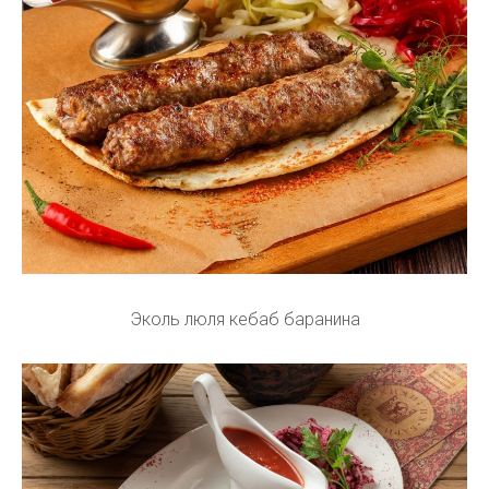
Эколь люля кебаб баранина