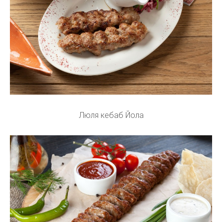
Люля кебаб Йола