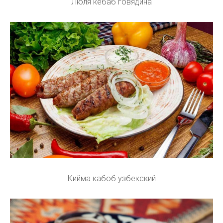
Люля кебаб говядина
Кийма кабоб узбекский