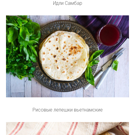
Идли Самбар
Рисовые лепешки вьетнамские