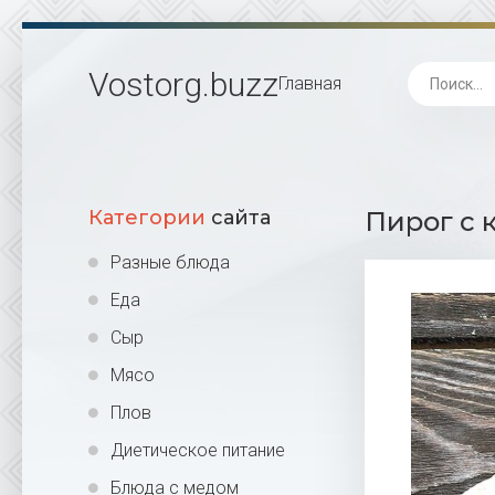
Vostorg
.buzz
Главная
Категории
сайта
Пирог с 
Разные блюда
Еда
Сыр
Мясо
Плов
Диетическое питание
Блюда с медом