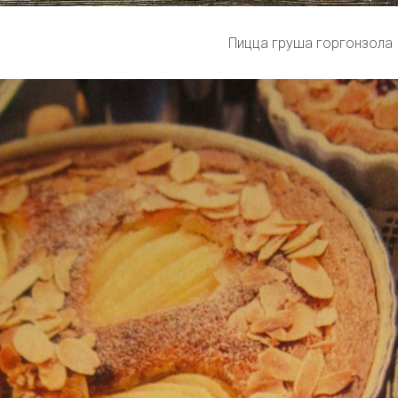
Пицца груша горгонзола