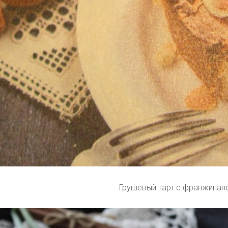
Грушевый тарт с франжипан