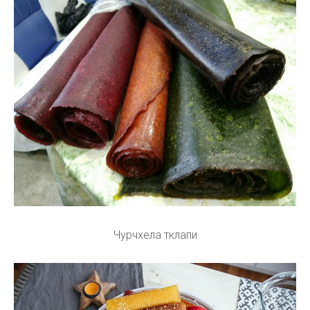
Чурчхела тклапи