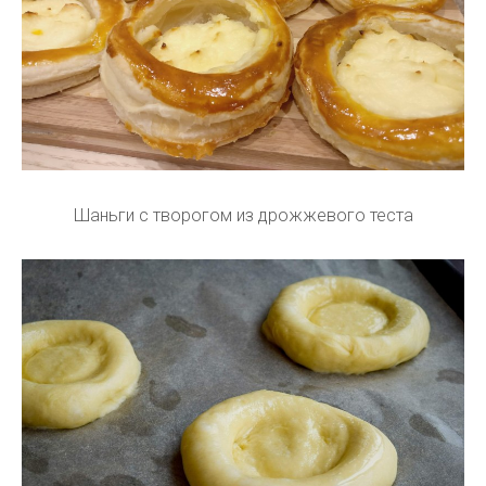
Шаньги с творогом из дрожжевого теста