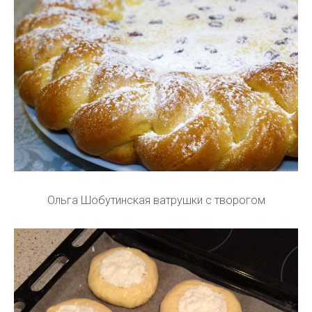
Ольга Шобутинская ватрушки с творогом