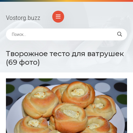
Vostorg
.buzz
Творожное тесто для ватрушек
(69 фото)