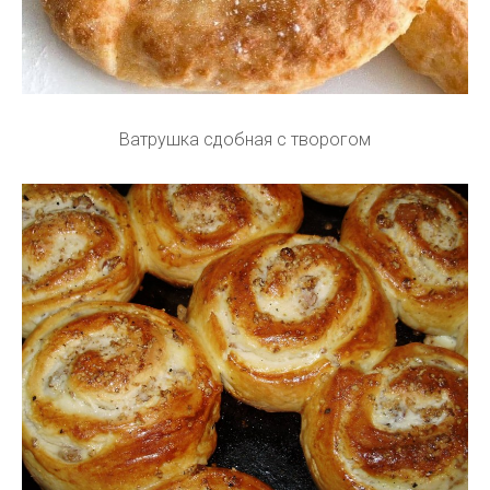
Ватрушка сдобная с творогом