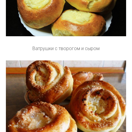
Ватрушки с творогом и сыром