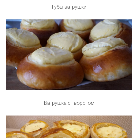
Губы ватрушки
Ватрушка с творогом