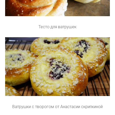
Тесто для ватрушек
Ватрушки с творогом от Анастасии скрипкиной