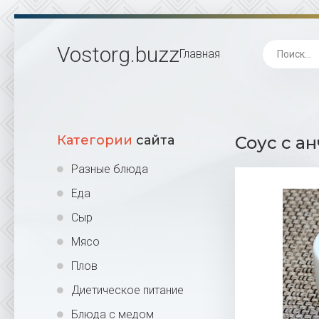
Vostorg
.buzz
Главная
Категории
сайта
Соус с а
Разные блюда
Еда
Сыр
Мясо
Плов
Диетическое питание
Блюда с медом