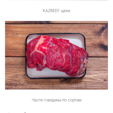
KAZBEEF щёки
Части говядины по сортам