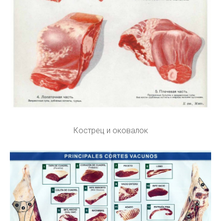
Кострец и оковалок