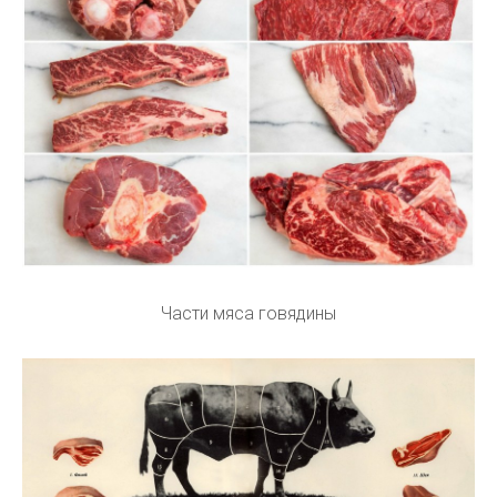
Части мяса говядины