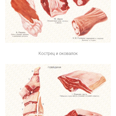
Кострец и оковалок