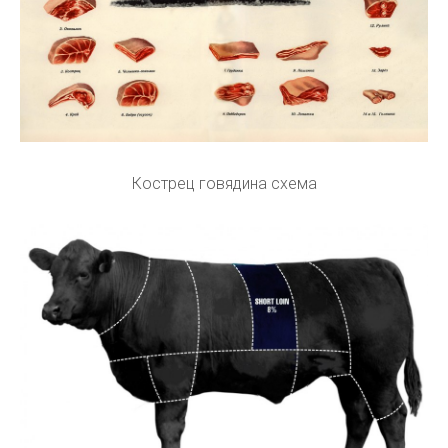
Кострец говядина схема