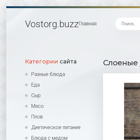
Vostorg
.buzz
Главная
Категории
сайта
Слоеные 
Разные блюда
Еда
Сыр
Мясо
Плов
Диетическое питание
Блюда с медом