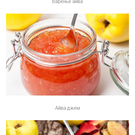
Варенье айва
Айва джем