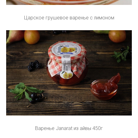
Царское грушевое варенье с лимоном
Варенье Janarat из айвы 450г