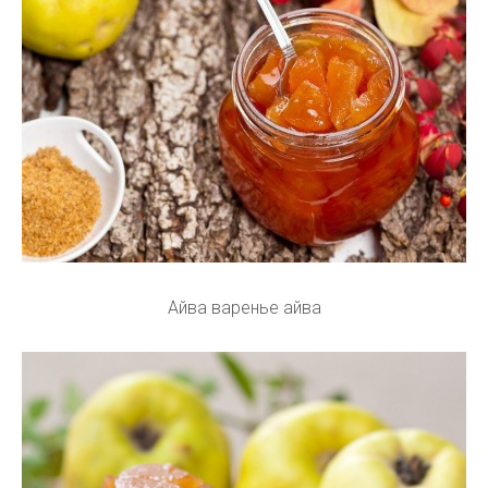
Айва варенье айва