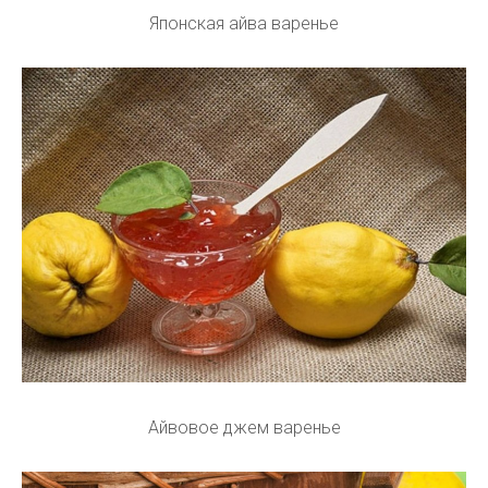
Японская айва варенье
Айвовое джем варенье