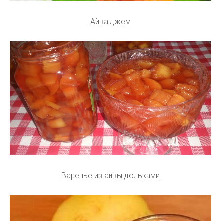
Айва джем
Варенье из айвы дольками