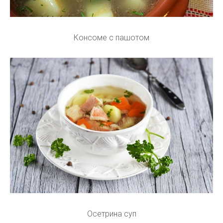
Консоме с пашотом
Осетрина суп