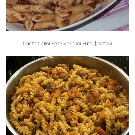
Паста болоньезе макароны по флотски