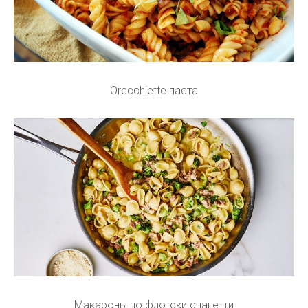
Orecchiette паста
Макароны по флотски спагетти