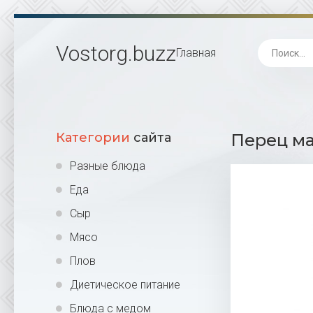
Vostorg
.buzz
Главная
Категории
сайта
Перец ма
Разные блюда
Еда
Сыр
Мясо
Плов
Диетическое питание
Блюда с медом