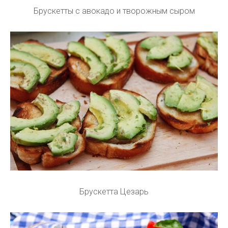
Брускетты с авокадо и творожным сыром
Брускетта Цезарь