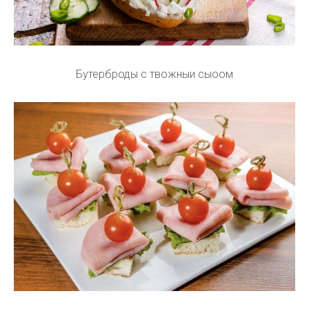
Бутерброды с твожныи сыоом