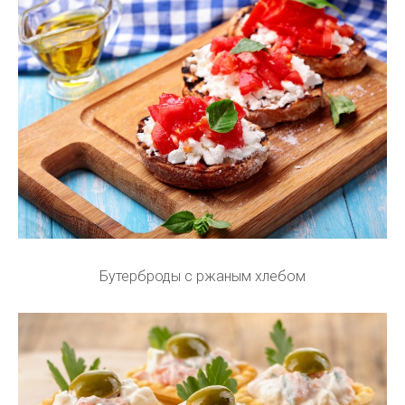
Бутерброды с ржаным хлебом