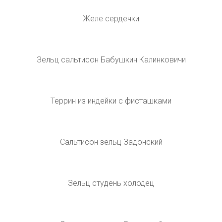
Аспик зельц сальтисон холодец