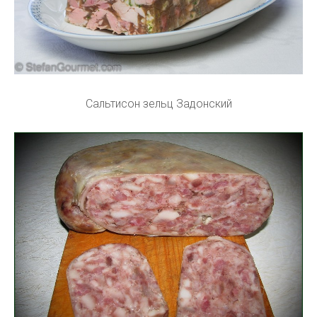
Сальтисон зельц Задонский