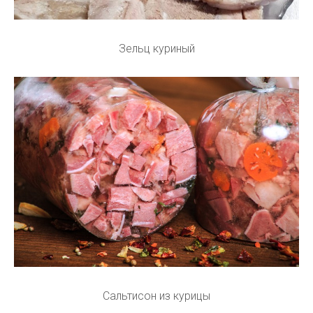
Зельц куриный
Сальтисон из курицы