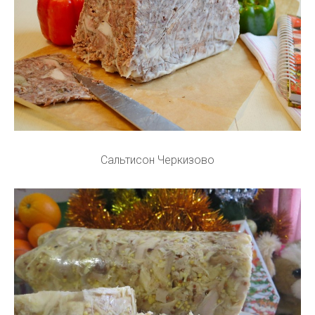
Сальтисон Черкизово