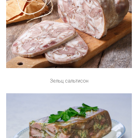
Зельц сальтисон