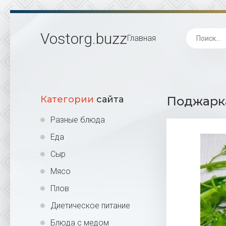
Vostorg
.buzz
Главная
Категории
сайта
Поджарка
Разные блюда
Еда
Сыр
Мясо
Плов
Диетическое питание
Блюда с медом