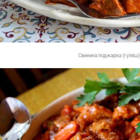
Свинина поджарка (гуляш)